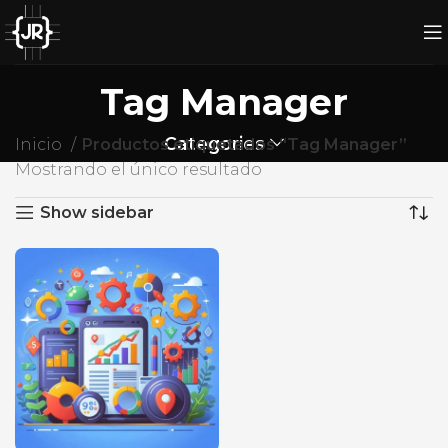
Tag Manager
Categories
Inicio
Productos etiquetados “Tag Manager”
Mostrando el único resultado
Show sidebar