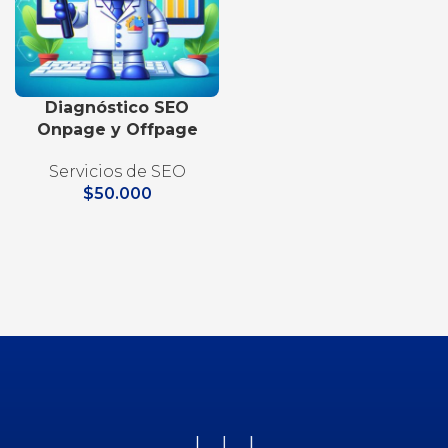
Diagnóstico SEO
Onpage y Offpage
Servicios de SEO
$
50.000